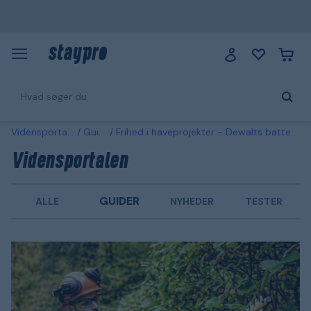
Vidensportalen
Guider
Frihed i haveprojekter - Dewalts batteridrevne maskiner
Vidensportalen
GUIDER
ALLE
NYHEDER
TESTER