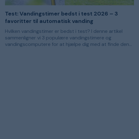
Test: Vandingstimer bedst i test 2026 – 3
favoritter til automatisk vanding
Hvilken vandingstimer er bedst i test? I denne artikel
sammenligner vi 3 populære vandingstimere og
vandingscomputere for at hjælpe dig med at finde den
rigtige model til din have. Anbefalingerne er baseret på
Med den rigtige vandingstimer bliver det nemmere at
kundeanmeldelser og passer til dig, der ønsker at gøre
skabe et vandingssystem, der regelmæssigt giver
vandingen af græsplæne, blomsterbede, køkkenhave og
planterne vand. Hvilken model der passer bedst,
krukker nemmere.
afhænger derfor af, om du kun har brug for automatisk
slukning, eller om du ønsker en mere selvkørende løsning,
der sørger for vandingen på faste tidspunkter i løbet af
ugen.