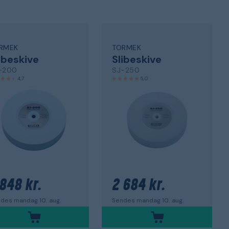
RMEK
TORMEK
ibeskive
Slibeskive
-200
SJ-250
4,7
5,0
 848 kr.
2 684 kr.
des mandag 10. aug.
Sendes mandag 10. aug.