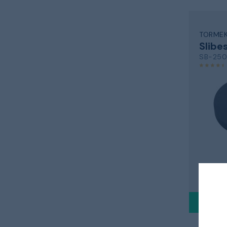
TORME
Slibe
SB-250
1 597
Sendes i