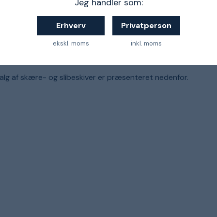
Jeg handler som:
1
Erhverv
Privatperson
ekskl. moms
inkl. moms
lg af skære- og slibeskiver er præsenteret nedenfor.