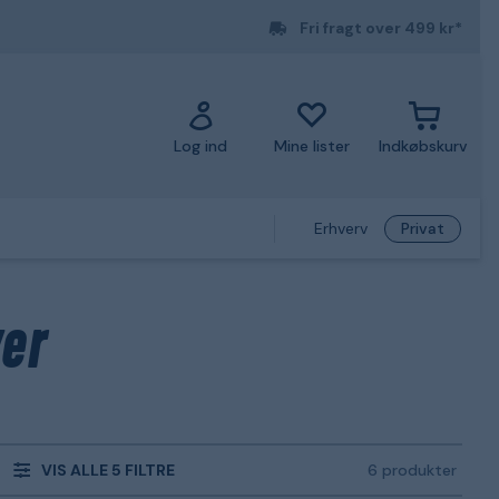
Fri fragt over 499 kr*
Log ind
Mine lister
Indkøbskurv
Erhverv
Privat
er
VIS ALLE 5 FILTRE
6 produkter