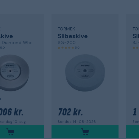
K
TORMEK
TO
skive
Slibeskive
Sl
DE-250 Diamond Wheel Extra Fine
SG-200
SJ
5,0
5,0
m
006 kr.
702 kr.
1
andag 10. aug.
Sendes 14-08-2026
Sen