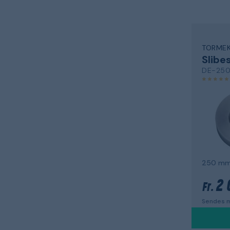
TORME
Slibe
250 m
2 
Fr.
Sendes m