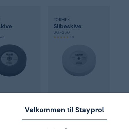
K
TORMEK
skive
Slibeskive
SG-250
4,8
5,0
 kr.
1 448 kr.
ndenfor 10-12 dage
Sendes indenfor 10-12 dage
Velkommen til Staypro!