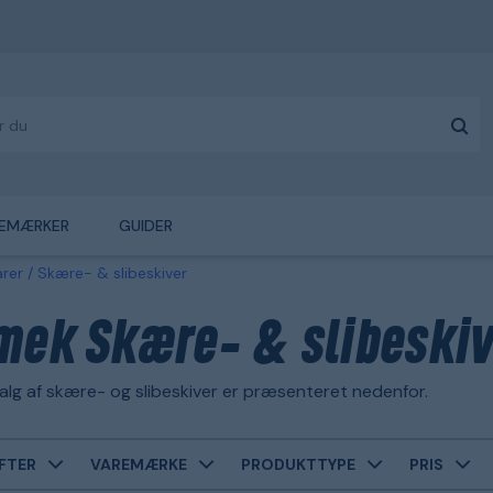
EMÆRKER
GUIDER
arer
Skære- & slibeskiver
mek Skære- & slibeskiv
lg af skære- og slibeskiver er præsenteret nedenfor.
FTER
VAREMÆRKE
PRODUKTTYPE
PRIS