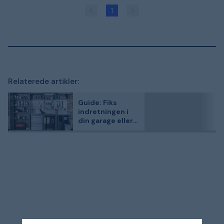
1
Relaterede artikler:
Guide: Fiks
indretningen i
din garage eller
opbevaringsrum