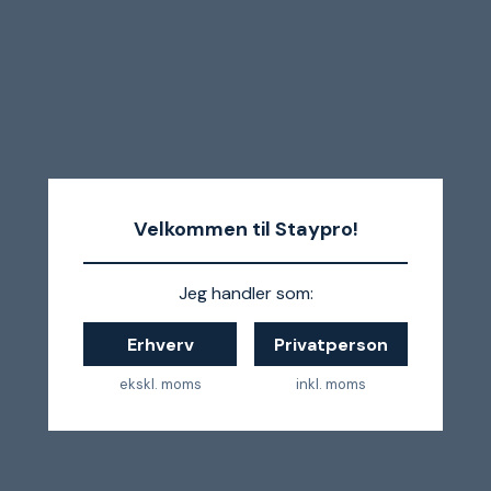
Velkommen til Staypro!
Jeg handler som:
Erhverv
Privatperson
ekskl. moms
inkl. moms