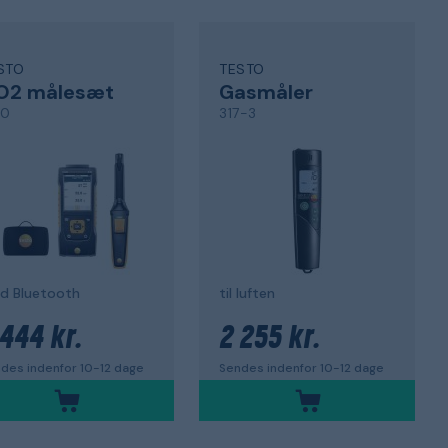
STO
TESTO
O2 målesæt
Gasmåler
0
317-3
d Bluetooth
til luften
 444 kr.
2 255 kr.
des indenfor 10-12 dage
Sendes indenfor 10-12 dage