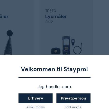
TESTO
åler
Lysmåler
440
med integreret datahukommelse
til lysmåling
Velkommen til Staypro!
5 kr.
5 772 kr.
ndenfor 10-12 dage
Sendes indenfor 10-12 dage
Jeg handler som:
Erhverv
Privatperson
ekskl. moms
inkl. moms
1