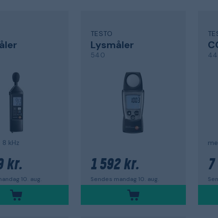
TESTO
TE
åler
Lysmåler
C
540
44
- 8 kHz
me
9 kr.
1 592 kr.
7
andag 10. aug.
Sendes mandag 10. aug.
Sen