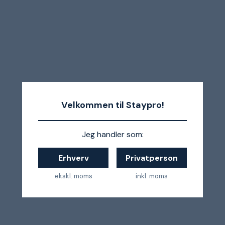
Velkommen til Staypro!
Jeg handler som:
Erhverv
Privatperson
ekskl. moms
inkl. moms