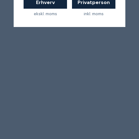
Erhverv
Privatperson
ekskl. moms
inkl. moms