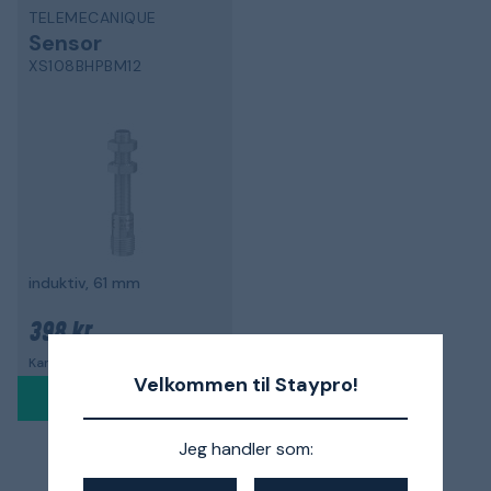
TELEMECANIQUE
Sensor
XS108BHPBM12
induktiv, 61 mm
398 kr.
Kan ikke bestilles i øjeblikket
Velkommen til Staypro!
Jeg handler som:
1