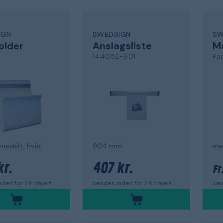
IGN
SWEDSIGN
SW
older
Anslagsliste
Ma
144052-601
Pa
eskilt, hvid
904 mm
me
kr.
407 kr.
Fr
den for 24 timer!
Sendes inden for 24 timer!
Sen