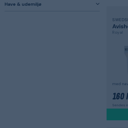
Have & udemiljø
SWEDS
Avish
Royal
med navn
160 
Sendes in