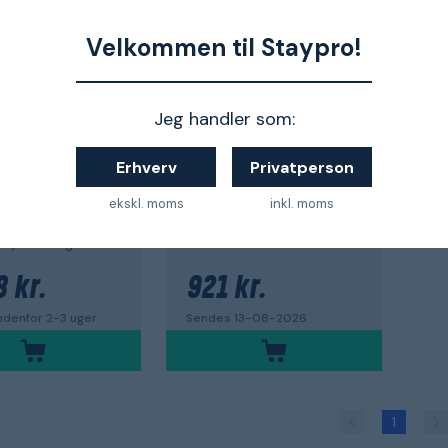
IGN
SWEDSIGN
gstavle
Opslagstavle
Velkommen til Staypro!
61001-601
Basic
Jeg handler som:
Erhverv
Privatperson
ekskl. moms
inkl. moms
kyttelsesglas
550 x 417 mm
8 kr.
921 kr.
ndenfor 2-3 uger
Sendes 13-08-2026
1