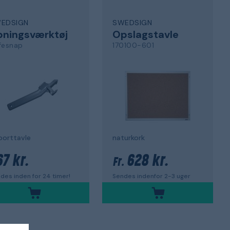
EDSIGN
SWEDSIGN
bningsværktøj
Opslagstavle
fesnap
170100-601
 porttavle
naturkork
67 kr.
628 kr.
Fr.
des inden for 24 timer!
Sendes indenfor 2-3 uger