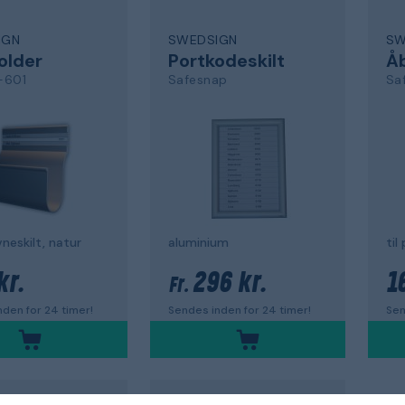
IGN
SWEDSIGN
SW
older
Portkodeskilt
Å
-601
Safesnap
Sa
neskilt, natur
aluminium
til
kr.
296 kr.
1
Fr.
den for 24 timer!
Sendes inden for 24 timer!
Sen