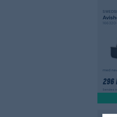
SWEDS
Avish
166320
med nav
296 
Sendes in