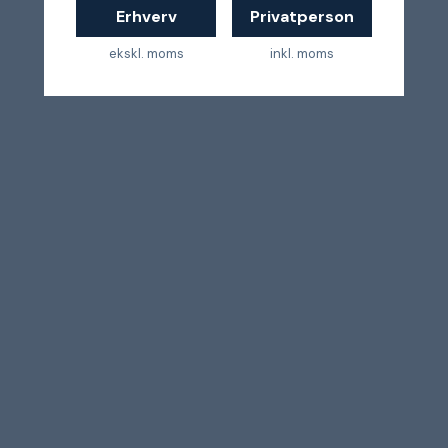
Erhverv
Privatperson
ekskl. moms
inkl. moms