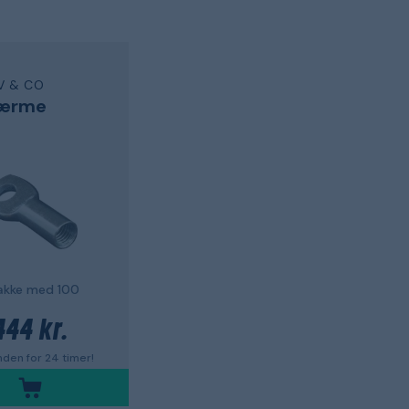
V & CO
 ærme
akke med 100
444 kr.
den for 24 timer!