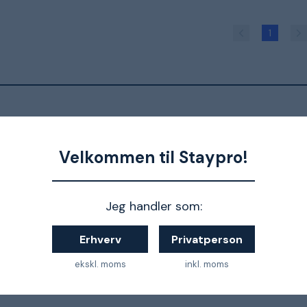
1
iment inden for byg og inventarie er præsenteret nedenfor.
Velkommen til Staypro!
Jeg handler som:
Erhverv
Privatperson
ekskl. moms
inkl. moms