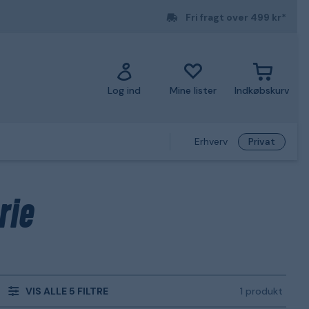
Fri fragt over 499 kr*
Log ind
Mine lister
Indkøbskurv
Erhverv
Privat
rie
VIS ALLE 5 FILTRE
1 produkt