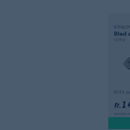
STIGLÖ
Blad
0394
R243, p
1 
Fr.
Sendes in