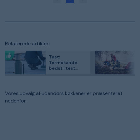
Relaterede artikler:
Test:
Termokande
bedst i test
2026 – 3
kundefavoritter i
sammenligning
Vores udvalg af udendørs køkkener er præsenteret
nedenfor.