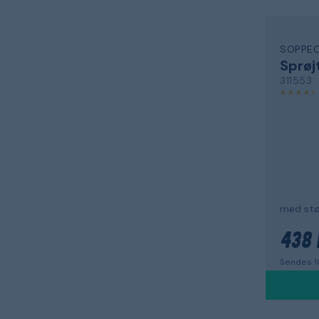
SOPPE
Sprøj
311553
med stø
438 
Sendes 