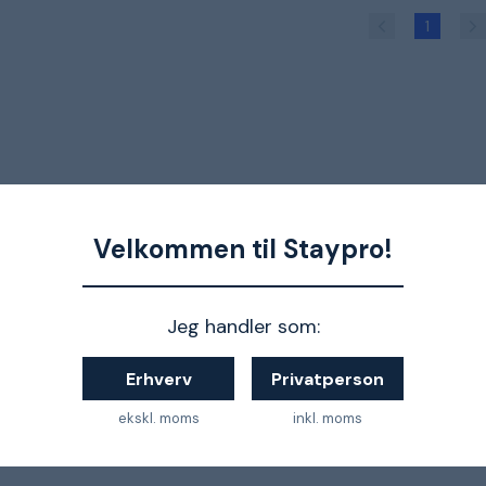
1
Velkommen til Staypro!
Jeg handler som:
Erhverv
Privatperson
ekskl. moms
inkl. moms