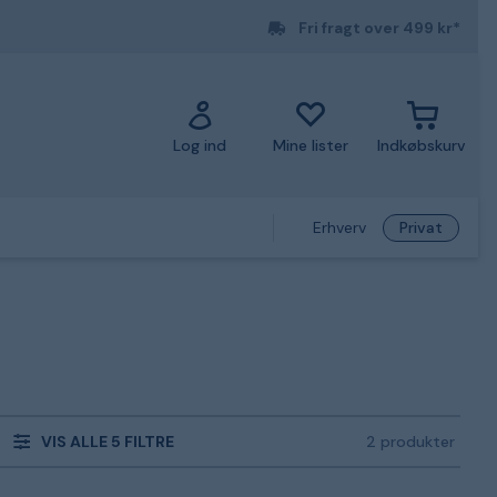
Fri fragt over 499 kr*
Log ind
Mine lister
Indkøbskurv
Erhverv
Privat
VIS ALLE 5 FILTRE
2 produkter