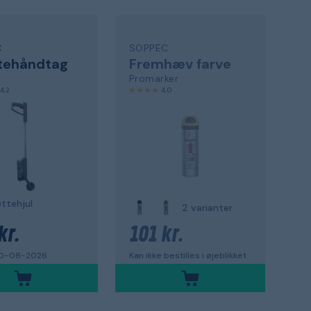
C
SOPPEC
tehåndtag
Fremhæv farve
Promarker
4,2
4,0
ttehjul
2 varianter
kr.
101 kr.
10-08-2026
Kan ikke bestilles i øjeblikket