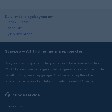
Du vil måske også synes om
Black & Decker
Bosch DIY
Byg & inventarie
Staypro – Alt til dine hjemmeprojekter
Staypro har hjulpet kunder på det nordiske marked siden
2007. I vores overskuelige og letnavigerede onlinebutik finder
du alt til hus, have og garage. God service og fleksible
leverancer er vores kendetegn - velkommen til Staypro!
Kundeservice
Kontakt os