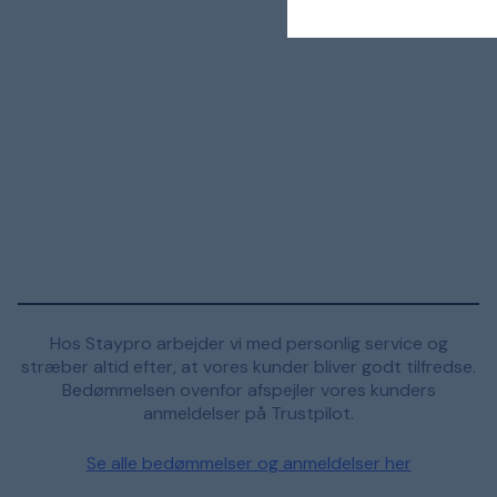
Hos Staypro arbejder vi med personlig service og
stræber altid efter, at vores kunder bliver godt tilfredse.
Bedømmelsen ovenfor afspejler vores kunders
anmeldelser på Trustpilot.
Se alle bedømmelser og anmeldelser her