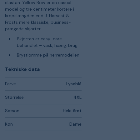
elastan. Yellow Bow er en casual
model og tre centimeter kortere i
kropslængden end J. Harvest &
Frosts mere klassiske, business-
prægede skjorter.
Skjorten er easy-care
behandlet – vask, hæng, brug
Brystlomme på herremodellen
Tekniske data
Farve
Lyseblå
Størrelse
4XL
Sæson
Hele året
Køn
Dame