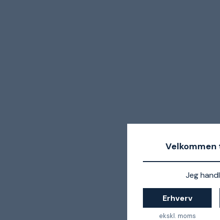
Velkommen t
Jeg handl
Erhverv
ekskl. moms