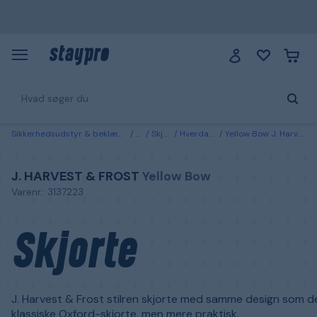
Sikkerhedsudstyr & beklædning
Tøj
Skjorter
Hverdagskjorter
Yellow Bow J. Harvest & Frost Skjorte Blå
J. HARVEST & FROST
Yellow Bow
Varenr.: 3137223
Skjorte
J. Harvest & Frost stilren skjorte med samme design som d
klassiske Oxford-skjorte, men mere praktisk.