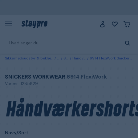
Sikkerhedsudstyr & beklædning
Tøj
Shorts
Håndværkershorts
6914 FlexiWork Snickers Workwear Håndværkershorts Navy/Sort Navy/sort
SNICKERS WORKWEAR
6914 FlexiWork
Varenr.: 1285829
Håndværkershort
Navy/Sort