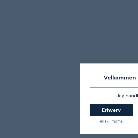
Velkommen t
Jeg handl
Erhverv
ekskl. moms