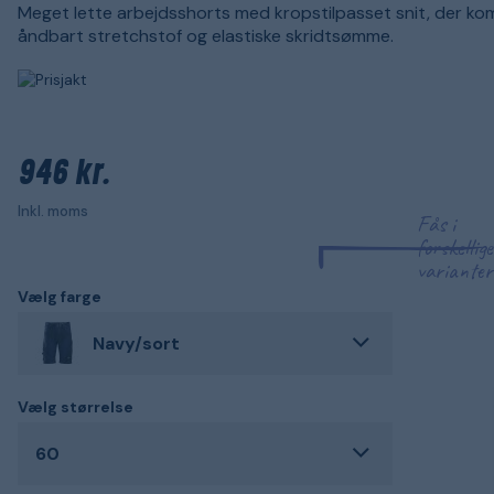
Meget lette arbejdsshorts med kropstilpasset snit, der ko
åndbart stretchstof og elastiske skridtsømme.
946 kr.
Inkl. moms
Fås i
forskellige
varianter
Vælg farge
Navy/sort
Vælg størrelse
60