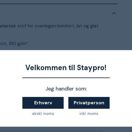
astisk stof for overlegen komfort, let og glat
cot, 190 g/m²
ret info og vejledning om valg af størrelse
Velkommen til Staypro!
Jeg handler som:
XS
Erhverv
Privatperson
Herre
ekskl. moms
inkl. moms
Marine blå, Blå