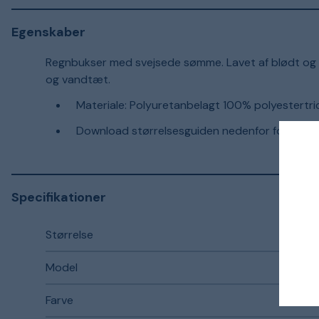
Egenskaber
Regnbukser med svejsede sømme. Lavet af blødt og el
og vandtæt.
Materiale: Polyuretanbelagt 100% polyestertri
Download størrelsesguiden nedenfor for detalje
Specifikationer
Størrelse
Model
Farve