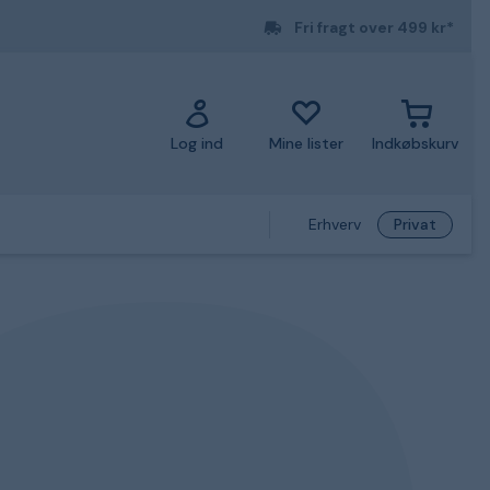
Fri fragt over 499 kr*
Log ind
Mine lister
Indkøbskurv
Erhverv
Privat