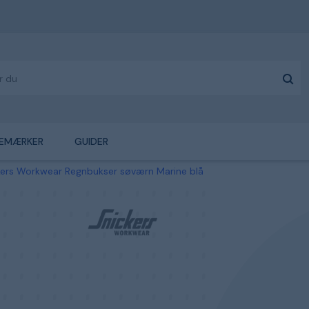
EMÆRKER
GUIDER
kers Workwear Regnbukser søværn Marine blå