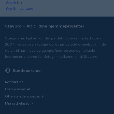
Bosch DIY
Byg & inventarie
Staypro – Alt til dine hjemmeprojekter
Staypro har hjulpet kunder på det nordiske marked siden
2007. I vores overskuelige og letnavigerede onlinebutik finder
du alt til hus, have og garage. God service og fleksible
leverancer er vores kendetegn - velkommen til Staypro!
Kundeservice
Kontakt os
Fortrydelsesret
Ofte stillede spørgsmål
Min ordrehistorik