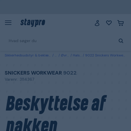
Sikkerhedsudstyr & beklædning
Tøj
Øvrigt tøj
Halsvarmere
9022 Snickers Workwear Beskyttelse af nakken sort, multifunktionel
SNICKERS WORKWEAR
9022
Varenr.: 3114367
Beskyttelse af
nakken