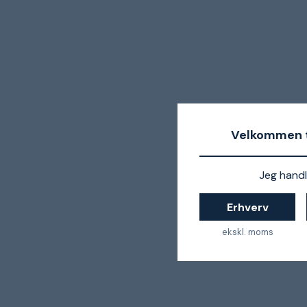
Velkommen t
Jeg handl
Erhverv
ekskl. moms