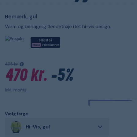
Bemærk, gul
Varm og behagelig fleecetrøje i let hi-vis design.
495 kr.
470 kr.
-5%
Inkl. moms
Vælg farge
Hi-Vis, gul