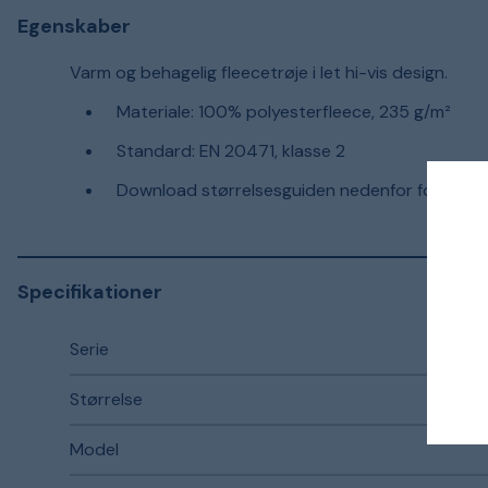
Egenskaber
Varm og behagelig fleecetrøje i let hi-vis design.
Materiale: 100% polyesterfleece, 235 g/m²
Standard: EN 20471, klasse 2
Download størrelsesguiden nedenfor for detalje
Specifikationer
Serie
Størrelse
Model