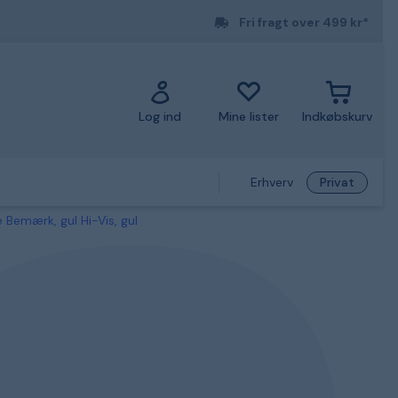
Fri fragt over 499 kr*
Log ind
Mine lister
Indkøbskurv
Erhverv
Privat
Bemærk, gul Hi-Vis, gul