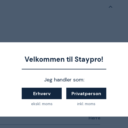
ret info og vejledning om valg af størrelse
Velkommen til Staypro!
Jeg handler som:
Snickers Workwear AllroundWork
Erhverv
Privatperson
ekskl. moms
inkl. moms
M
Herre