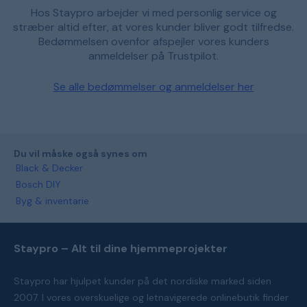
Hos Staypro arbejder vi med personlig service og
stræber altid efter, at vores kunder bliver godt tilfredse.
Bedømmelsen ovenfor afspejler vores kunders
anmeldelser på Trustpilot.
Se alle bedømmelser og anmeldelser her
Du vil måske også synes om
Black & Decker
Bosch DIY
Byg & inventarie
Staypro – Alt til dine hjemmeprojekter
Staypro har hjulpet kunder på det nordiske marked siden
2007. I vores overskuelige og letnavigerede onlinebutik finder