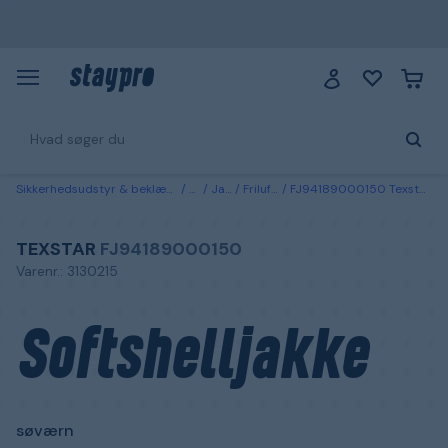
Sikkerhedsudstyr & beklædning
Tøj
Jakker
Friluftsjakker
FJ94189000150 Texstar Softshelljakke søværn Marine blå
TEXSTAR
FJ94189000150
Varenr.: 3130215
Softshelljakke
søværn