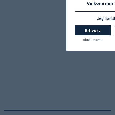
Velkommen t
Jeg handl
Erhverv
ekskl. moms