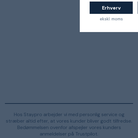
Erhverv
ekskl. moms
Hos Staypro arbejder vi med personlig service og
stræber altid efter, at vores kunder bliver godt tilfredse.
Bedømmelsen ovenfor afspejler vores kunders
anmeldelser på Trustpilot.