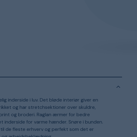
g inderside i luv. Det bløde interiør giver en
rikket og har stretchsektioner over skuldre,
 print og broderi. Raglan ærmer for bedre
et inderside for varme hænder. Snøre i bunden.
til de fleste erhverv og perfekt som det er
il og arbejdsbeklædning.