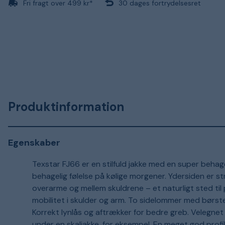
Fri fragt over 499 kr*
30 dages fortrydelsesret
Produktinformation
Egenskaber
Texstar FJ66 er en stilfuld jakke med en super behageli
behagelig følelse på kølige morgener. Ydersiden er st
overarme og mellem skuldrene – et naturligt sted til
mobilitet i skulder og arm. To sidelommer med børst
Korrekt lynlås og aftrækker for bedre greb. Velegnet 
under en skaljakke, for eksempel. En meget god prof