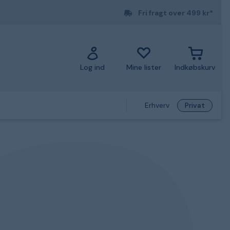
Fri fragt over 499 kr*
Log ind
Mine lister
Indkøbskurv
Erhverv
Privat