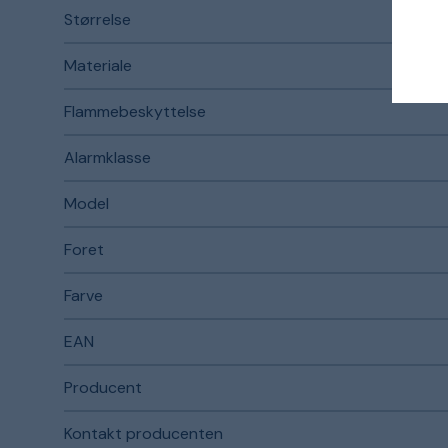
Størrelse
Materiale
Flammebeskyttelse
Alarmklasse
Model
Foret
Farve
EAN
Producent
Kontakt producenten