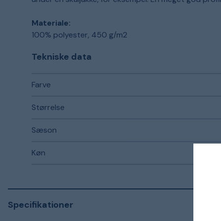
Materiale:
100% polyester, 450 g/m2
Tekniske data
Farve
Størrelse
Sæson
Køn
Specifikationer