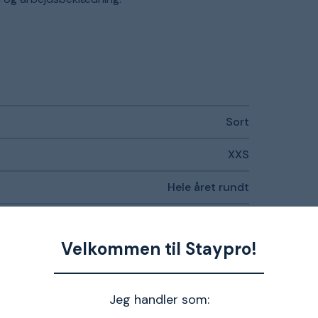
Sort
XXS
Hele året rundt
Herre
Velkommen til Staypro!
Jeg handler som: