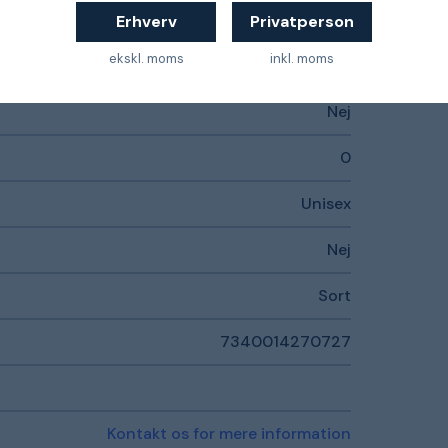
XXS
Erhverv
Privatperson
ekskl. moms
inkl. moms
Polyester
Nej
0
Unisex
Nej
Sort
7340014270727
Kontakt os for mere information