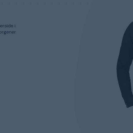
erside i
morgener.