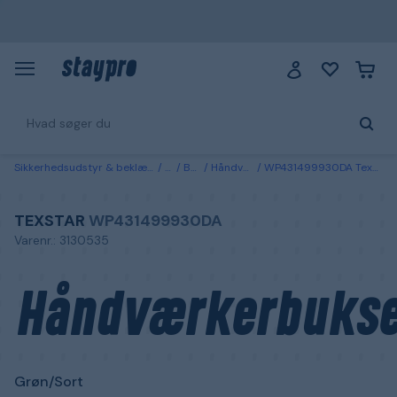
Sikkerhedsudstyr & beklædning
Tøj
Bukser
Håndværkerbukser
WP431499930DA Texstar Håndværkerbukser Grøn/Sort W26/L30
TEXSTAR
WP431499930DA
Varenr.: 3130535
Håndværkerbukse
Grøn/Sort