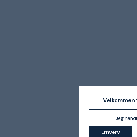
Velkommen t
Jeg handl
Erhverv