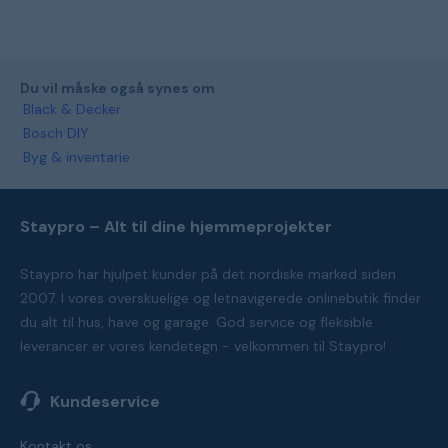
Du vil måske også synes om
Black & Decker
Bosch DIY
Byg & inventarie
Staypro – Alt til dine hjemmeprojekter
Staypro har hjulpet kunder på det nordiske marked siden
2007. I vores overskuelige og letnavigerede onlinebutik finder
du alt til hus, have og garage. God service og fleksible
leverancer er vores kendetegn - velkommen til Staypro!
Kundeservice
Kontakt os