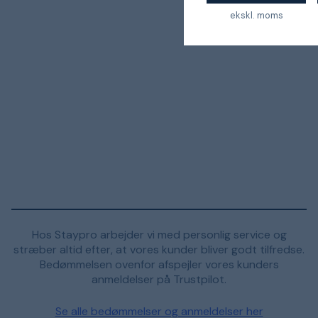
ekskl. moms
Hos Staypro arbejder vi med personlig service og
stræber altid efter, at vores kunder bliver godt tilfredse.
Bedømmelsen ovenfor afspejler vores kunders
anmeldelser på Trustpilot.
Se alle bedømmelser og anmeldelser her