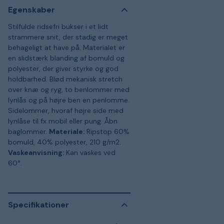
Egenskaber
Stilfulde ridsefri bukser i et lidt
strammere snit, der stadig er meget
behageligt at have på. Materialet er
en slidstærk blanding af bomuld og
polyester, der giver styrke og god
holdbarhed. Blød mekanisk stretch
over knæ og ryg, to benlommer med
lynlås og på højre ben en penlomme.
Sidelommer, hvoraf højre side med
lynlåse til fx mobil eller pung. Åbn
baglommer.
Materiale:
Ripstop 60%
bomuld, 40% polyester, 210 g/m2.
Vaskeanvisning:
Kan vaskes ved
60°.
Specifikationer