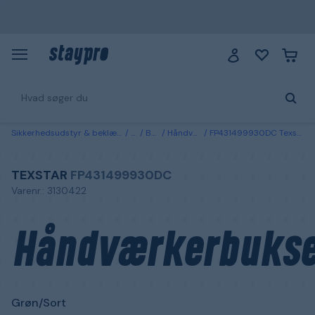
Sikkerhedsudstyr & beklædning
Tøj
Bukser
Håndværkerbukser
FP431499930DC Texstar Håndværkerbukser Grøn/Sort Grøn/sort
TEXSTAR
FP431499930DC
Varenr.: 3130422
Håndværkerbukse
Grøn/Sort