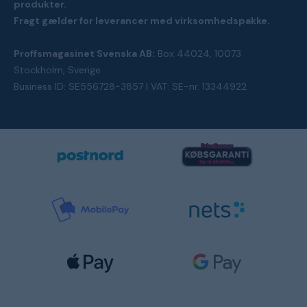
produkter.
Fragt gælder for leverancer med virksomhedspakke.
Proffsmagasinet Svenska AB:
Box 44024, 10073
Stockholm, Sverige
Business ID: SE556728-3857 | VAT: SE-nr. 13344922