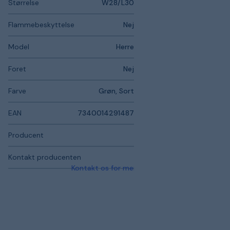
Størrelse
W28/L30
Flammebeskyttelse
Nej
Model
Herre
Foret
Nej
Farve
Grøn, Sort
EAN
7340014291487
Producent
Kontakt producenten
Kontakt os for mere information