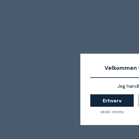
Velkommen t
Jeg handl
Erhverv
ekskl. moms