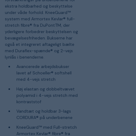
ekstra holdbarhed og beskyttelse
under våde forhold. KneeGuard™
system med Armortex Kevlar® full-
stretch fibre® fra DuPontTM, der
yderligere forbedrer beskyttelsen og
bevægelsesfriheden. Bukserne har
også et integreret aftageligt bælte
med Duraflex-spænde® og 2-vejs
lynlås i benenderne.
Avancerede arbejdsbukser
lavet af Schoeller® softshell
med 4-vejs stretch
Høj elastan og dobbeltvævet
polyamid i 4-vejs stretch med
kontraststof
Vandtæt og holdbar 3-lags
CORDURA® på underbenene
KneeGuard™ med Full-stretch
Armortex Kevlar® fibre® fra