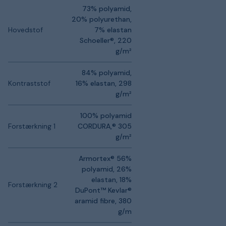
73% polyamid,
20% polyurethan,
Hovedstof
7% elastan
Schoeller®, 220
g/m²
84% polyamid,
Kontraststof
16% elastan, 298
g/m²
100% polyamid
Forstærkning 1
CORDURA,® 305
g/m²
Armortex® 56%
polyamid, 26%
elastan, 18%
Forstærkning 2
DuPont™ Kevlar®
aramid fibre, 380
g/m