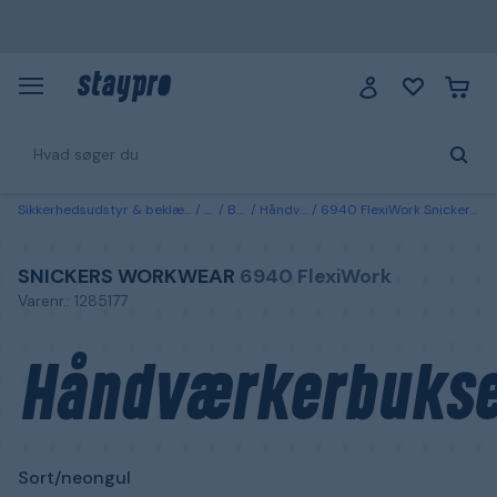
Sikkerhedsudstyr & beklædning
Tøj
Bukser
Håndværkerbukser
6940 FlexiWork Snickers Workwear Håndværkerbukser Sort/neongul Sort/neongul
SNICKERS WORKWEAR
6940 FlexiWork
Varenr.: 1285177
Håndværkerbukse
Sort/neongul