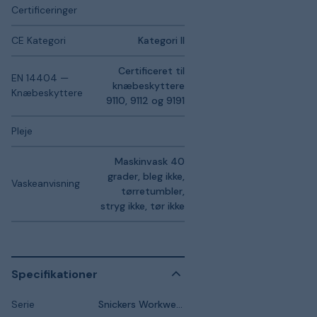
Certificeringer
CE Kategori
Kategori II
Certificeret til
EN 14404 —
knæbeskyttere
Knæbeskyttere
9110, 9112 og 9191
Pleje
Maskinvask 40
grader, bleg ikke,
Vaskeanvisning
tørretumbler,
stryg ikke, tør ikke
Specifikationer
Serie
Snickers Workwear FlexiWork