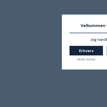
Velkommen t
Jeg handl
Erhverv
ekskl. moms