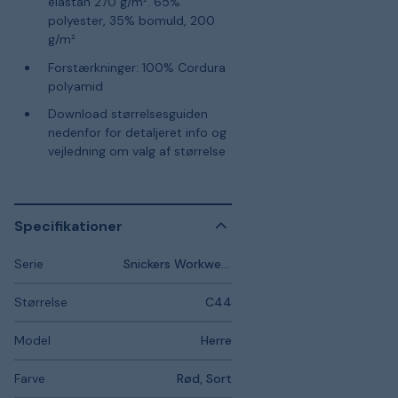
elastan 270 g/m². 65%
polyester, 35% bomuld, 200
g/m²
Forstærkninger: 100% Cordura
polyamid
Download størrelsesguiden
nedenfor for detaljeret info og
vejledning om valg af størrelse
Specifikationer
Serie
Snickers Workwear FlexiWork
Størrelse
C44
Model
Herre
Farve
Rød, Sort