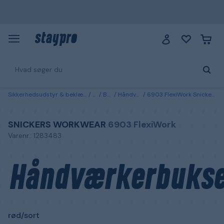
Sikkerhedsudstyr & beklædning
Tøj
Bukser
Håndværkerbukser
6903 FlexiWork Snickers Workwear Håndværkerbukser rød/sort Rød/sort
SNICKERS WORKWEAR
6903 FlexiWork
Varenr.: 1283483
Håndværkerbukse
rød/sort