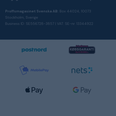
Proffsmagasinet Svenska AB:
Box 44024, 10073
Stockholm, Sverige
Business ID: SE556728-3857 | VAT: SE-nr. 13344922