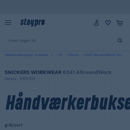
Sikkerhedsudstyr & beklædning
Tøj
Bukser
Håndværkerbukser
6341 AllroundWork Snickers Workwear Håndværkerbukser grå/sort Grå/sort
SNICKERS WORKWEAR
6341 AllroundWork
Varenr.: 1285702
Håndværkerbukse
grå/sort