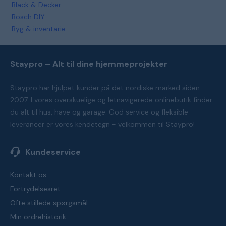
Black & Decker
Bosch DIY
Byg & inventarie
Staypro – Alt til dine hjemmeprojekter
Staypro har hjulpet kunder på det nordiske marked siden
2007. I vores overskuelige og letnavigerede onlinebutik finder
du alt til hus, have og garage. God service og fleksible
leverancer er vores kendetegn - velkommen til Staypro!
Kundeservice
Kontakt os
Fortrydelsesret
Ofte stillede spørgsmål
Min ordrehistorik