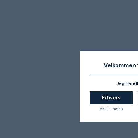
Velkommen t
Jeg handl
Erhverv
ekskl. moms