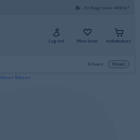
Fri fragt over 499 kr*
Log ind
Mine lister
Indkøbskurv
Erhverv
Privat
å/sort Blå/sort