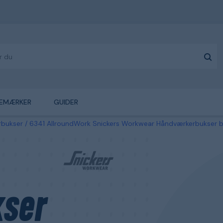
EMÆRKER
GUIDER
rbukser
6341 AllroundWork Snickers Workwear Håndværkerbukser bl
ser