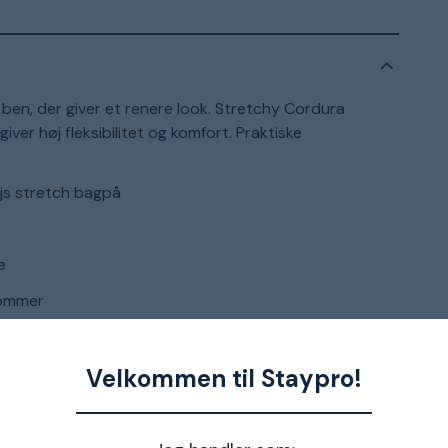
ben, der giver et renere look. Stretchy Cordura
er høj fleksibilitet og komfort. Praktiske
ejs stretch bagpå
e
lommer
Velkommen til Staypro!
% polyester, 22% elastan, 251 g/m²
260 g/m²