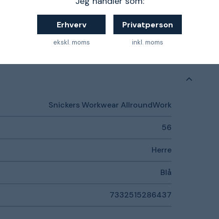
Jeg handler som:
yester og 100% Cordura polyamid
Erhverv
Privatperson
ret info og vejledning om valg af størrelse
ekskl. moms
inkl. moms
Snickers Workwear AllroundWork
56
Herre
Blå
7332515286437