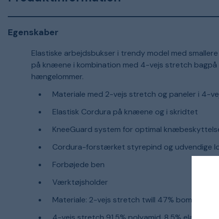
Egenskaber
Elastiske arbejdsbukser i trendy model med smallere 
på knæene i kombination med 4-vejs stretch bagpå giv
hængelommer.
Materiale med 2-vejs stretch og paneler i 4-v
Elastisk Cordura på knæene og i skridtet
KneeGuard system for optimal knæbeskyttels
Cordura-forstærket styrepind og udvendige 
Forbøjede ben
Værktøjsholder
Materiale: 2-vejs stretch twill 47% bomuld, 31
4-vejs stretch 91,5% polyamid, 8,5% elastan, 