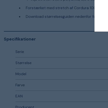
Forstærket med stretch af Cordura 100% pol
Download størrelsesguiden nedenfor for detalje
Specifikationer
Serie
Størrelse
Model
Farve
EAN
Producent