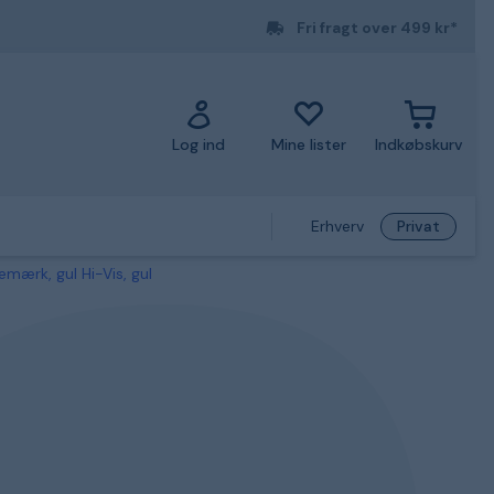
Fri fragt over 499 kr*
Log ind
Mine lister
Indkøbskurv
Erhverv
Privat
ærk, gul Hi-Vis, gul