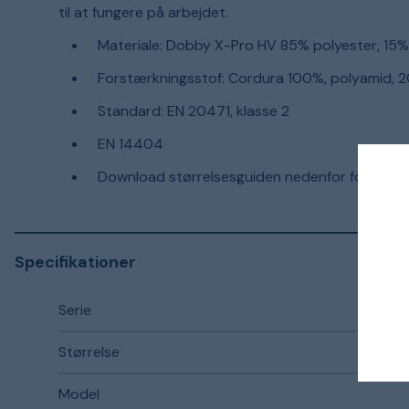
til at fungere på arbejdet.
Materiale: Dobby X-Pro HV 85% polyester, 15
Forstærkningsstof: Cordura 100%, polyamid, 
Standard: EN 20471, klasse 2
EN 14404
Download størrelsesguiden nedenfor for detalje
Specifikationer
Serie
Størrelse
Model