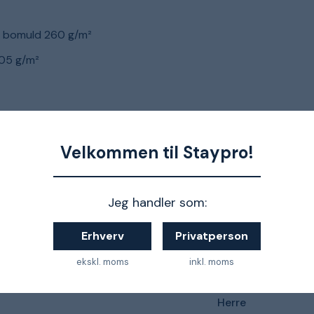
% bomuld 260 g/m²
205 g/m²
ret info og vejledning om valg af størrelse
Velkommen til Staypro!
Jeg handler som:
Erhverv
Privatperson
Snickers Workwear AllroundWork
ekskl. moms
inkl. moms
D92
Herre