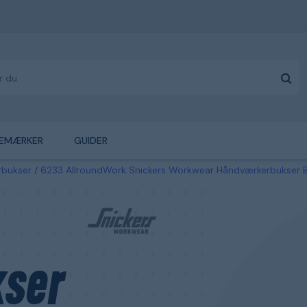
EMÆRKER
GUIDER
rbukser
6233 AllroundWork Snickers Workwear Håndværkerbukser B
ser