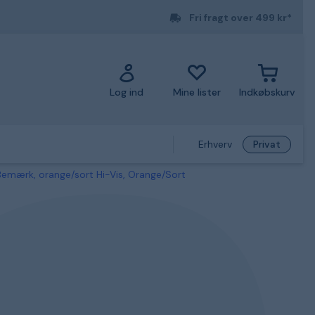
Fri fragt over 499 kr*
Log ind
Mine lister
Indkøbskurv
Erhverv
Privat
emærk, orange/sort Hi-Vis, Orange/Sort