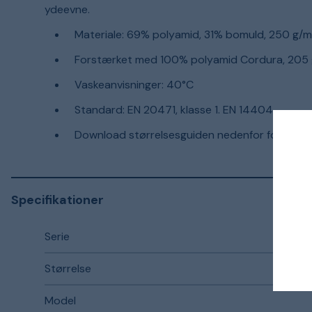
ydeevne.
Materiale: 69% polyamid, 31% bomuld, 250 g/m
Forstærket med 100% polyamid Cordura, 205
Vaskeanvisninger: 40°C
Standard: EN 20471, klasse 1. EN 14404
Download størrelsesguiden nedenfor for detalje
Specifikationer
Serie
Størrelse
Model