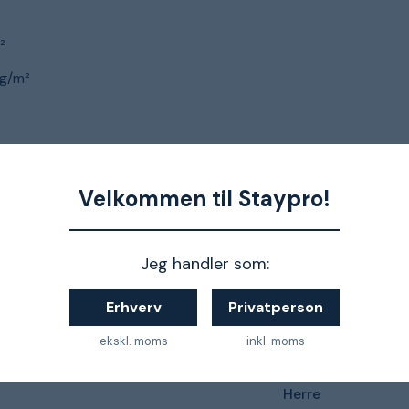
²
 g/m²
ret info og vejledning om valg af størrelse
Velkommen til Staypro!
Jeg handler som:
Erhverv
Privatperson
Snickers Workwear AllroundWork
ekskl. moms
inkl. moms
C60
Herre