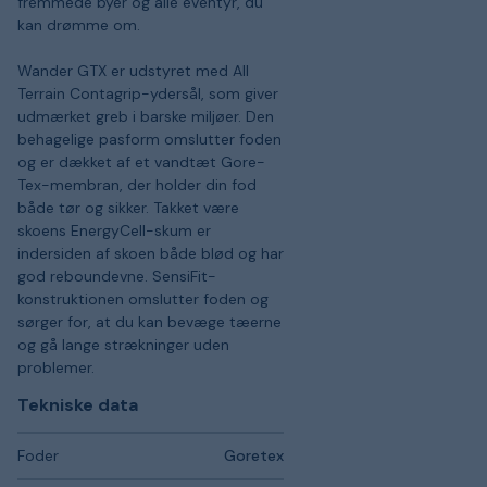
fremmede byer og alle eventyr, du
kan drømme om.
Wander GTX er udstyret med All
Terrain Contagrip-ydersål, som giver
udmærket greb i barske miljøer. Den
behagelige pasform omslutter foden
og er dækket af et vandtæt Gore-
Tex-membran, der holder din fod
både tør og sikker. Takket være
skoens EnergyCell-skum er
indersiden af skoen både blød og har
god reboundevne. SensiFit-
konstruktionen omslutter foden og
sørger for, at du kan bevæge tæerne
og gå lange strækninger uden
problemer.
Tekniske data
Foder
Goretex