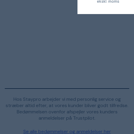
ekskl. moms
Hos Staypro arbejder vi med personlig service og
stræber altid efter, at vores kunder bliver godt tilfredse.
Bedømmelsen ovenfor afspejler vores kunders
anmeldelser på Trustpilot.
Se alle bedømmelser og anmeldelser her