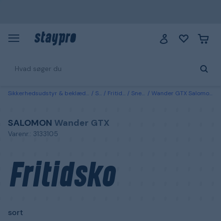
Sikkerhedsudstyr & beklædning
Sko
Fritidssko
Sneakers
Wander GTX Salomon Fritidsko sort 41 1/3
SALOMON
Wander GTX
Varenr.: 3133105
Fritidsko
sort