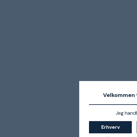
Velkommen t
Jeg handl
Erhverv