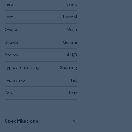
Färg
Svart
Läst
Normal
Ovandel
Mesh
Slitsula
Gummi
Storlek
41 1/3
Typ av förslutning
Snörning
Typ av sko
Tät
Kön
Herr
Specifikationer