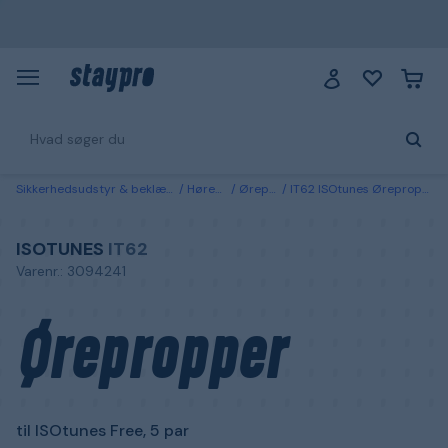
Sikkerhedsudstyr & beklædning
Høreværn
Ørepropper
IT62 ISOtunes Ørepropper til ISOtunes Free, 5 par
ISOTUNES
IT62
Varenr.: 3094241
Ørepropper
til ISOtunes Free, 5 par