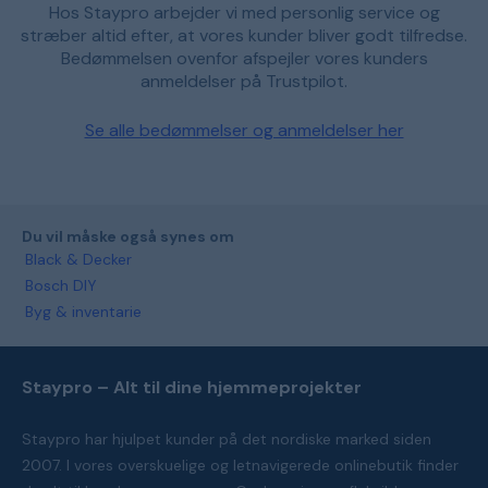
Hos Staypro arbejder vi med personlig service og
stræber altid efter, at vores kunder bliver godt tilfredse.
Bedømmelsen ovenfor afspejler vores kunders
anmeldelser på Trustpilot.
Se alle bedømmelser og anmeldelser her
Du vil måske også synes om
Black & Decker
Bosch DIY
Byg & inventarie
Staypro – Alt til dine hjemmeprojekter
Staypro har hjulpet kunder på det nordiske marked siden
2007. I vores overskuelige og letnavigerede onlinebutik finder