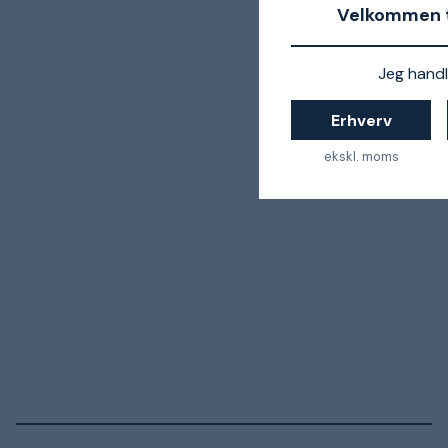
Velkommen t
Jeg handl
Erhverv
ekskl. moms