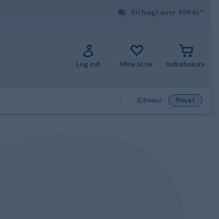
Fri fragt over 499 kr*
Log ind
Mine lister
Indkøbskurv
Erhverv
Privat