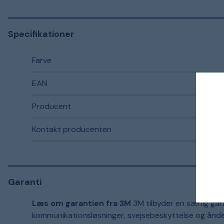
Specifikationer
Farve
EAN
Producent
Kontakt producenten
Garanti
Læs om garantien fra 3M
3M tilbyder en særlig gar
kommunikationsløsninger, svejsebeskyttelse og ånd