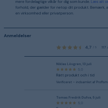
mere fordelagtige vilkår for dig som kunde.
Læs alt o
forhold, der gælder for netop dit produkt. Bemærk, a
en virksomhed eller privatperson.
Anmeldelser
4,7
117
/
5
Niklas Lövgren
,
13 juli
5,0
Rätt produkt och i tid
Verificeret – indsamlet af Proffs
Tomas Fredrik Dufva
,
5 juli
5,0