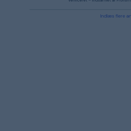
Verificeret – indsamlet af Proffs
Indlæs flere a