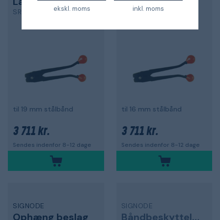
Låstang
Låstang
ekskl. moms
inkl. moms
SRC-3423
SRC-5823
til 19 mm stålbånd
til 16 mm stålbånd
3 711 kr.
3 711 kr.
Sendes indenfor 8-12 dage
Sendes indenfor 8-12 dage
SIGNODE
SIGNODE
Ophæng beslag
Båndbeskyttelse