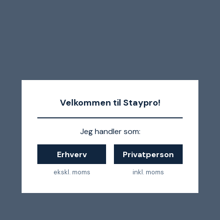
Velkommen til Staypro!
Jeg handler som:
Erhverv
Privatperson
ekskl. moms
inkl. moms