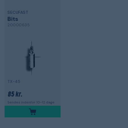
SECUFAST
Bits
20000635
TX-45
85 kr.
Sendes indenfor 10-12 dage