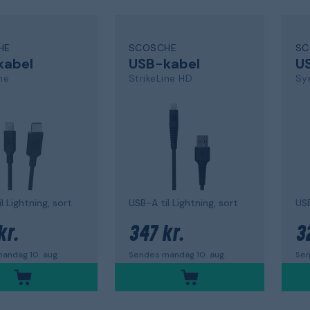
HE
SCOSCHE
SC
kabel
USB-kabel
U
ne
StrikeLine HD
Sy
l Lightning, sort
USB-A til Lightning, sort
USB
kr.
347 kr.
3
andag 10. aug.
Sendes mandag 10. aug.
Sen