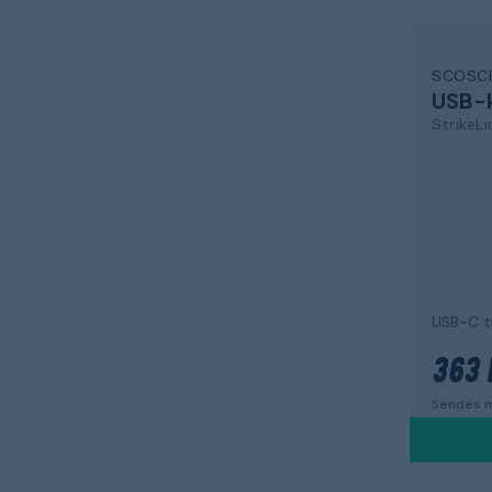
SCOSC
USB-
StrikeLi
USB-C ti
363 
Sendes m