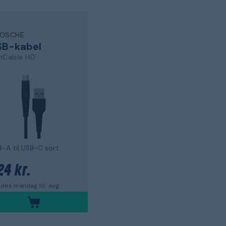
OSCHE
SB-kabel
nCable HD
-A til USB-C sort
24 kr.
des mandag 10. aug.