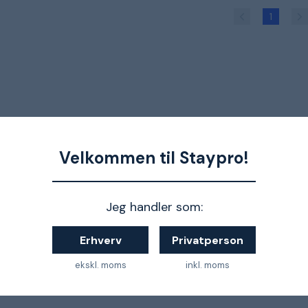
1
Velkommen til Staypro!
Jeg handler som:
Erhverv
Privatperson
ekskl. moms
inkl. moms