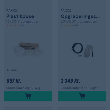
PAXXO
PAXXO
Plastikpose
Opgraderingssæt
1376013 Longopac
201000115 Longopac
5,0
5,0
4-pak
957 kr.
1 349 kr.
Sendes mandag 10. aug.
Sendes indenfor 2-3 uger