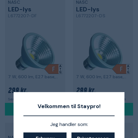
NASC
NASC
LED-lys
LED-lys
L6772207-DF
L6772207-DS
7 W, 600 lm, E27 base, 2700 K
7 W, 600 lm, E27 base, 2700 K
299 kr.
299 kr.
Sendes indenfor 8-10 dage
Sendes indenfor 8-10 dage
Velkommen til Staypro!
Jeg handler som:
NASC
NASC