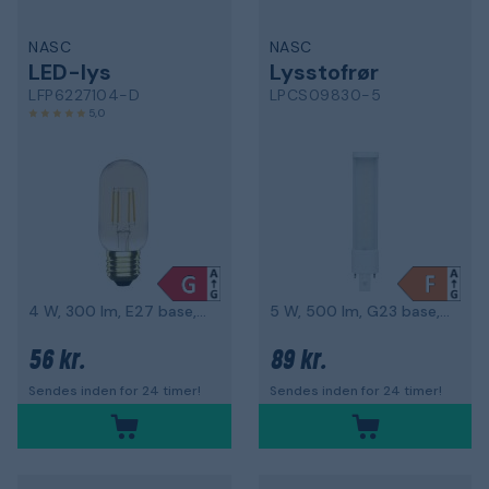
NASC
NASC
LED-lys
Lysstofrør
LFP6227104-D
LPCS09830-5
5,0
4 W, 300 lm, E27 base, 2200 K
5 W, 500 lm, G23 base, 3000 K
56 kr.
89 kr.
Sendes inden for 24 timer!
Sendes inden for 24 timer!