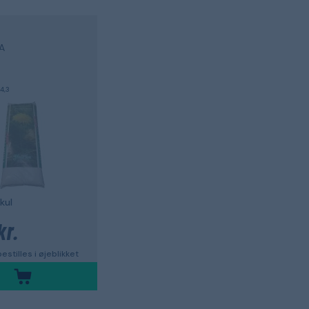
A
4,3
kul
kr.
estilles i øjeblikket