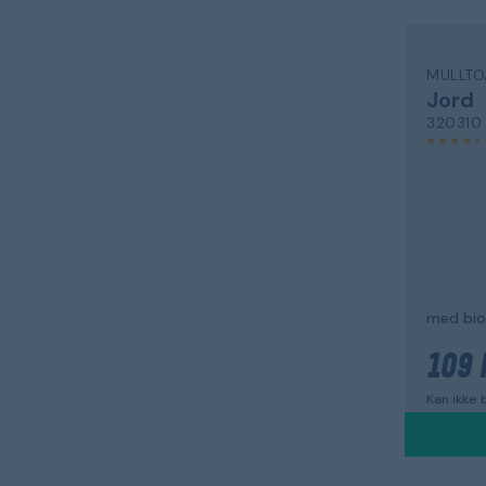
MULLTO
Jord
320310
med bio
109 
Kan ikke b