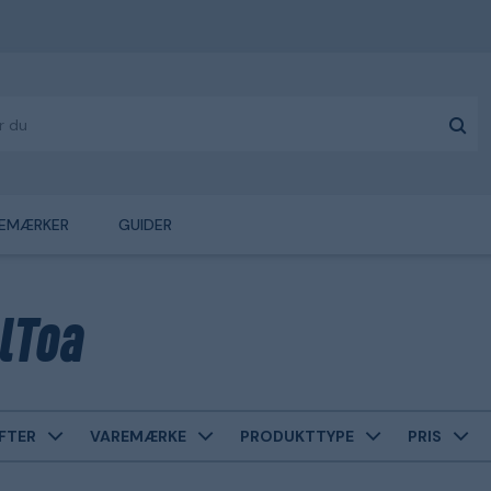
EMÆRKER
GUIDER
lToa
FTER
VAREMÆRKE
PRODUKTTYPE
PRIS