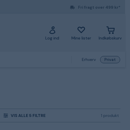
Fri fragt over 499 kr*
Log ind
Mine lister
Indkøbskurv
Erhverv
Privat
VIS ALLE 5 FILTRE
1 produkt