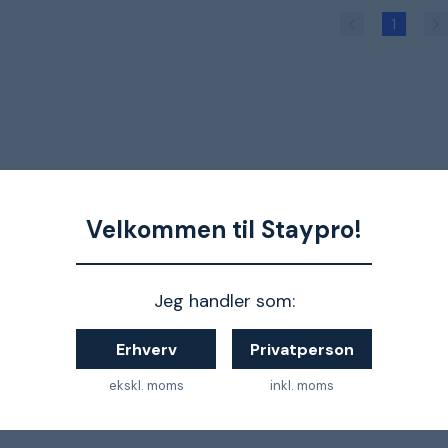
1
Velkommen til Staypro!
Jeg handler som:
Erhverv
Privatperson
ekskl. moms
inkl. moms