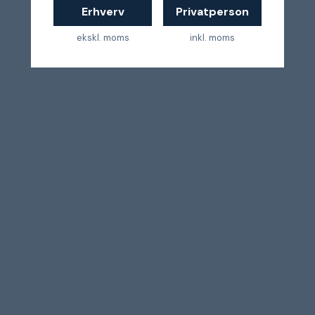
Erhverv
Privatperson
ekskl. moms
inkl. moms