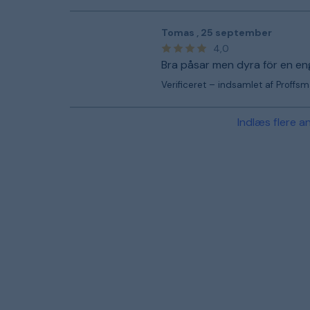
Tomas
,
25 september
4,0
Bra påsar men dyra för en e
Verificeret – indsamlet af Proffs
Indlæs flere a