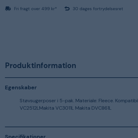
Fri fragt over 499 kr*
30 dages fortrydelsesret
Produktinformation
Egenskaber
Støvsugerposer i 5-pak. Materiale: Fleece. Kompati
VC2512LMakita VC3011L Makita DVC861L
Specifikationer