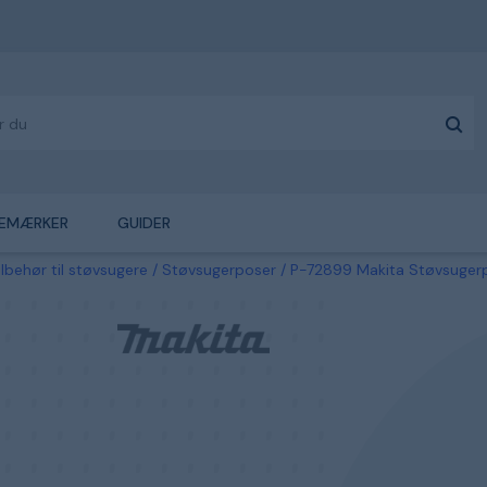
EMÆRKER
GUIDER
ilbehør til støvsugere
Støvsugerposer
P-72899 Makita Støvsuger