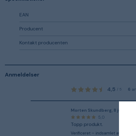
EAN
Producent
Kontakt producenten
Anmeldelser
4,5
6
a
/
5
Morten Skundberg
,
8 juni
5,0
Topp produkt.
Verificeret – indsamlet af Staypr