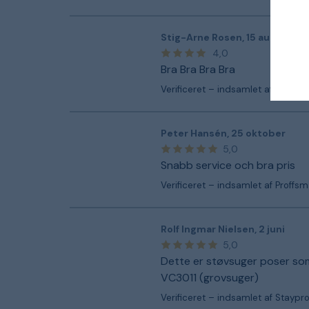
Stig-Arne Rosen
,
15 august
4,0
Bra Bra Bra Bra
Verificeret – indsamlet af Proffs
Peter Hansén
,
25 oktober
5,0
Snabb service och bra pris
Verificeret – indsamlet af Proffs
Rolf Ingmar Nielsen
,
2 juni
5,0
Dette er støvsuger poser som
VC3011 (grovsuger)
Verificeret – indsamlet af Staypr