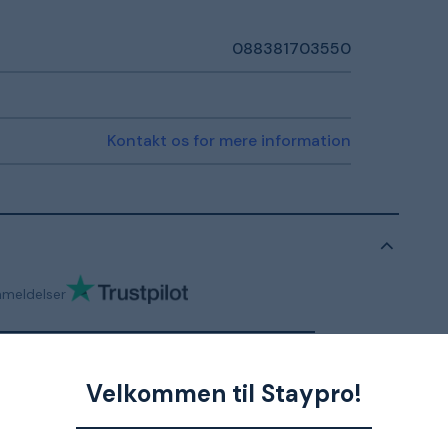
088381703550
Kontakt os for mere information
nmeldelser
Velkommen til Staypro!
o.no