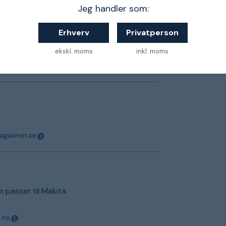
Jeg handler som:
Erhverv
Privatperson
ekskl. moms
inkl. moms
magasinet.se
magasinet.se
 passer til Makita
o.no