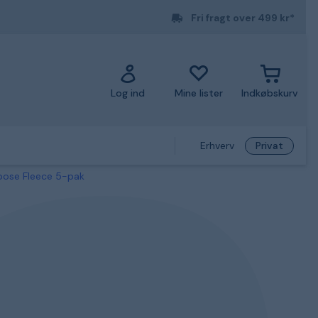
Fri fragt over 499 kr*
Log ind
Mine lister
Indkøbskurv
Erhverv
Privat
pose Fleece 5-pak