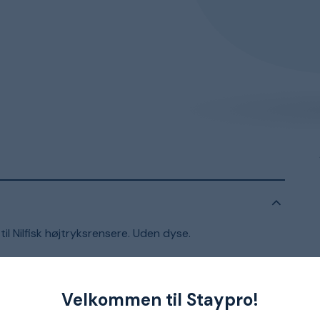
til Nilfisk højtryksrensere. Uden dyse.
Velkommen til Staypro!