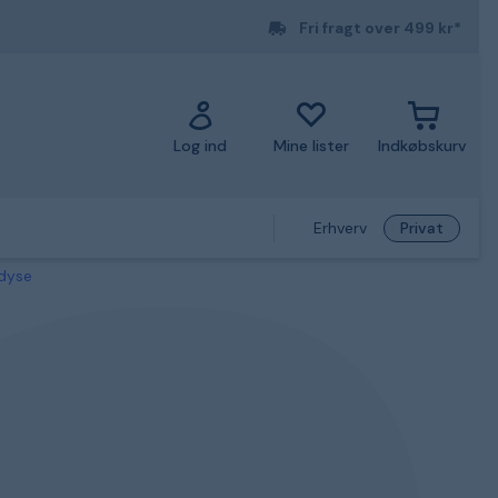
Fri fragt over 499 kr*
Log ind
Mine lister
Indkøbskurv
Erhverv
Privat
 dyse