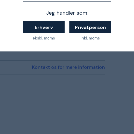
Jeg handler som:
Erhverv
Privatperson
ekskl. moms
inkl. moms
4005337167699
Kontakt os for mere information