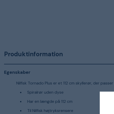
Produktinformation
Egenskaber
Nilfisk Tornado Plus er et 112 cm skyllerør, der passer 
Spiralrør uden dyse
Har en længde på 112 cm
Til Nilfisk højtryksrensere