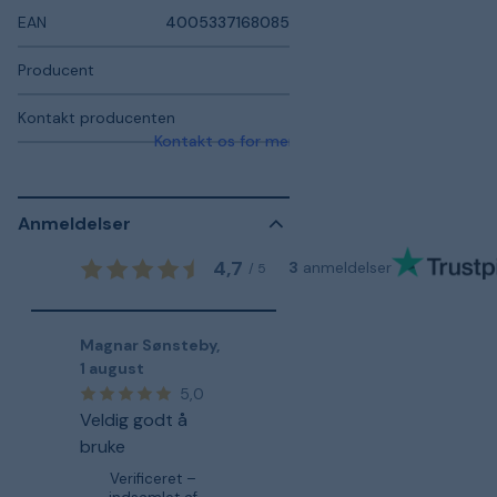
EAN
4005337168085
Producent
Kontakt producenten
Kontakt os for mere information
Anmeldelser
4,7
3
anmeldelser
/
5
Magnar Sønsteby
,
1 august
5,0
Veldig godt å
bruke
Verificeret –