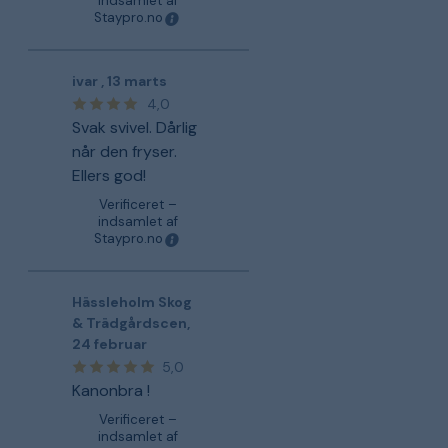
indsamlet af
Staypro.no
ivar
,
13 marts
4,0
Svak svivel. Dårlig
når den fryser.
Ellers god!
Verificeret –
indsamlet af
Staypro.no
Hässleholm Skog
& Trädgårdscen
,
24 februar
5,0
Kanonbra !
Verificeret –
indsamlet af