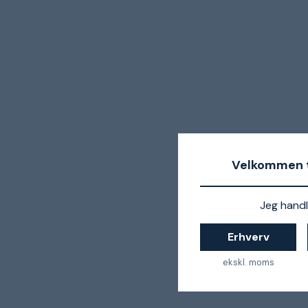
Velkommen t
Jeg handl
Erhverv
ekskl. moms