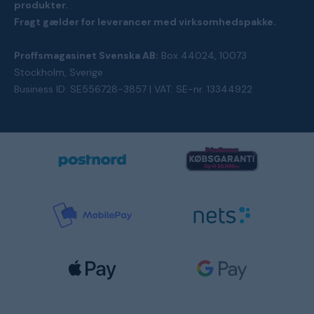
produkter.
Fragt gælder for leverancer med virksomhedspakke.
Proffsmagasinet Svenska AB:
Box 44024, 10073
Stockholm, Sverige
Business ID: SE556728-3857 | VAT: SE-nr. 13344922