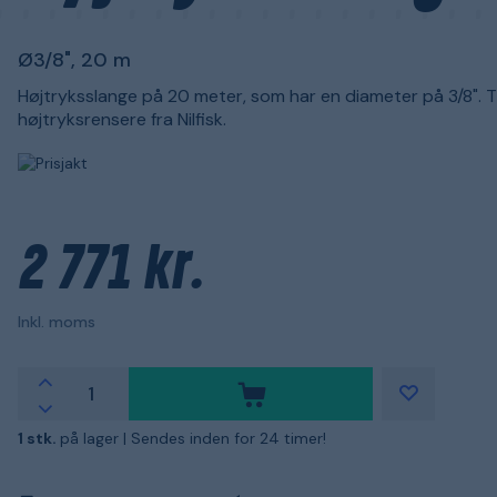
Ø3/8", 20 m
Højtryksslange på 20 meter, som har en diameter på 3/8". Ti
højtryksrensere fra Nilfisk.
2 771 kr.
Inkl. moms
1 stk.
på lager |
Sendes inden for 24 timer!