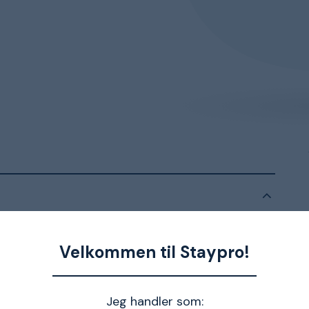
". Til højtryksrensere fra Nilfisk. DN10, 2-lags.
Velkommen til Staypro!
Jeg handler som: