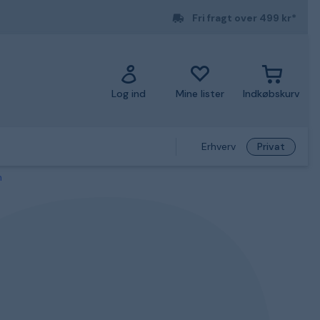
Fri fragt over 499 kr*
Log ind
Mine lister
Indkøbskurv
Erhverv
Privat
m