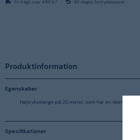
Fri fragt over 499 kr*
30 dages fortrydelsesret
Produktinformation
Egenskaber
Højtryksslange på 20 meter, som har en diameter på 3/8
Specifikationer