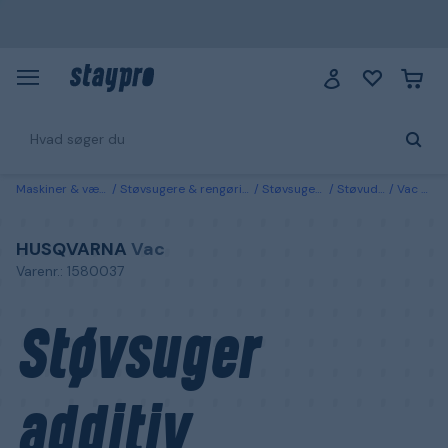
Maskiner & værktøj
Støvsugere & rengøringsmaskiner
Støvsuger & adaptere
Støvudsugningsadaptere
Vac Husqvarna Støvsuger additiv
HUSQVARNA
Vac
Varenr.: 1580037
Støvsuger
additiv