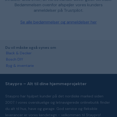
Bedømmelsen ovenfor afspejler vores kunders
anmeldelser på Trustpilot.
Se alle bedømmelser og anmeldelser her
Du vil måske også synes om
Black & Decker
Bosch DIY
Byg & inventarie
Staypro – Alt til dine hjemmeprojekter
Staypro har hjulpet kunder på det nordiske marked siden
2007. I vores overskuelige og letnavigerede onlinebutik finder
du alt til hus, have og garage. God service og fleksible
leverancer er vores kendetegn - velkommen til Staypro!