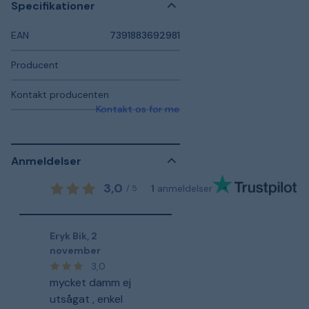
Specifikationer
EAN
7391883692981
Producent
Kontakt producenten
Kontakt os for mere information
Anmeldelser
3,0
1
anmeldelser
/
5
Eryk Bik
,
2
november
3,0
mycket damm ej
utsågat , enkel