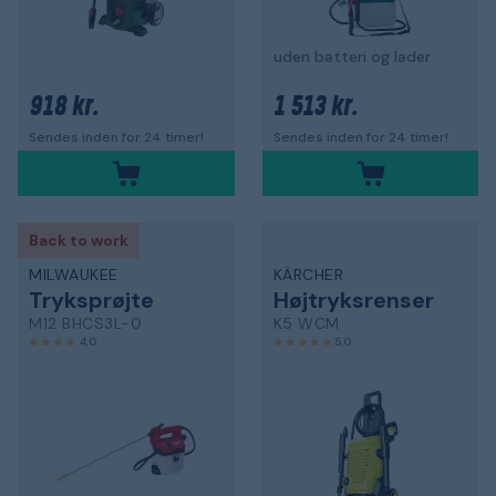
uden batteri og lader
918 kr.
1 513 kr.
Sendes inden for 24 timer!
Sendes inden for 24 timer!
Back to work
MILWAUKEE
KÄRCHER
Tryksprøjte
Højtryksrenser
M12 BHCS3L-0
K5 WCM
4,0
5,0