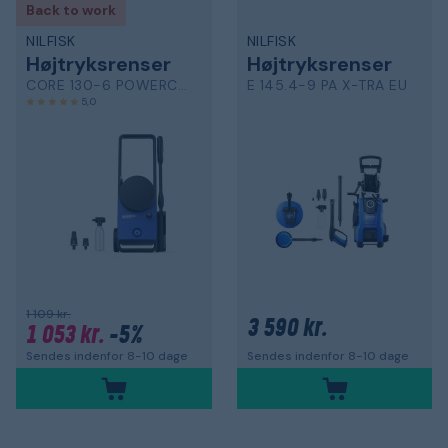
Back to work
NILFISK
NILFISK
Højtryksrenser
Højtryksrenser
CORE 130-6 POWERCONTROL-EU
E 145.4-9 PA X-TRA EU
5,0
1 109 kr.
3 590 kr.
1 053 kr.
-5%
Sendes indenfor 8-10 dage
Sendes indenfor 8-10 dage