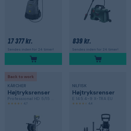
17 377 kr.
839 kr.
Sendes inden for 24 timer!
Sendes inden for 24 timer!
Back to work
KÄRCHER
NILFISK
Højtryksrenser
Højtryksrenser
Professional HD 5/15 CX EU
E 145.4-9 X-TRA EU
4,7
4,4