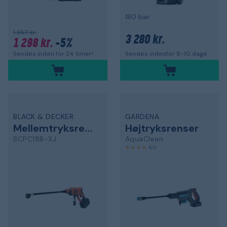
180 bar
1 367 kr.
3 280 kr.
1 298 kr.
-5%
Sendes inden for 24 timer!
Sendes indenfor 8-10 dage
BLACK & DECKER
GARDENA
Mellemtryksrenser
Højtryksrenser
BCPC18B-XJ
AquaClean
4,0