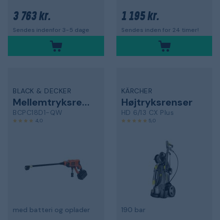
3 763 kr.
1 195 kr.
Sendes indenfor 3-5 dage
Sendes inden for 24 timer!
BLACK & DECKER
KÄRCHER
Mellemtryksrenser
Højtryksrenser
BCPC18D1-QW
HD 6/13 CX Plus
4,0
5,0
med batteri og oplader
190 bar