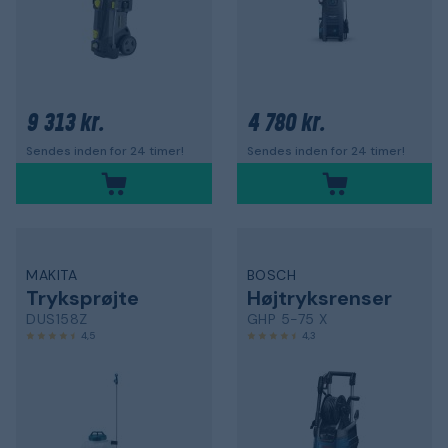
9 313 kr.
4 780 kr.
Sendes inden for 24 timer!
Sendes inden for 24 timer!
MAKITA
BOSCH
Tryksprøjte
Højtryksrenser
DUS158Z
GHP 5-75 X
4,5
4,3