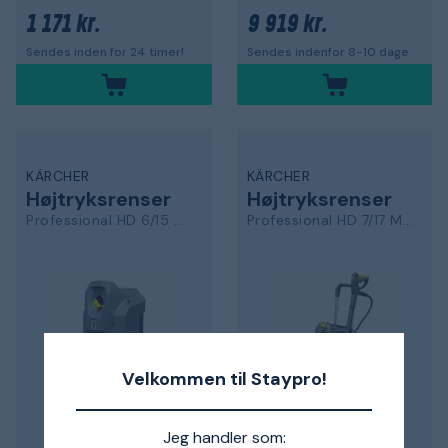
1 171 kr.
9 919 kr.
Sendes inden for 24 timer!
Sendes indenfor 8-10 dage
KÄRCHER
KÄRCHER
Højtryksrenser
Højtryksrenser
Professional HD 6/15 M ST
Professional HD 7/17 M Plus
Velkommen til Staypro!
Jeg handler som: