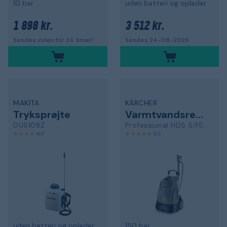
10 bar
uden batteri og oplader
1 898 kr.
3 512 kr.
Sendes inden for 24 timer!
Sendes 24-08-2026
MAKITA
KÄRCHER
Tryksprøjte
Varmtvandsrenser
DUS108Z
Professional HDS 5/15 U
4,0
5,0
uden batteri og oplader
150 bar