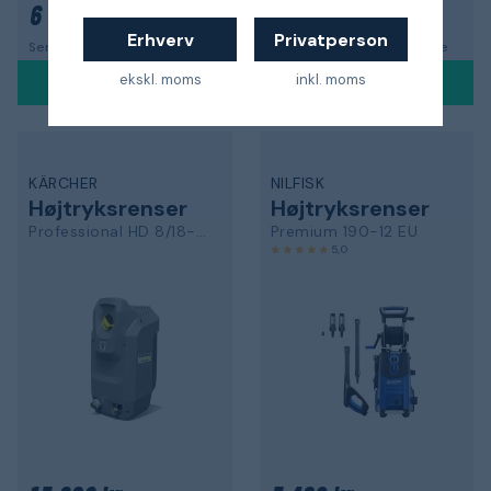
6 377 kr.
11 923 kr.
Erhverv
Privatperson
Sendes indenfor 8-10 dage
Sendes indenfor 8-10 dage
ekskl. moms
inkl. moms
KÄRCHER
NILFISK
Højtryksrenser
Højtryksrenser
Professional HD 8/18-4 M ST
Premium 190-12 EU
5,0