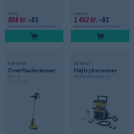
851 kr.
1 539 kr.
808 kr.
-5%
1 462 kr.
-5%
Sendes inden for 24 timer!
Sendes inden for 24 timer!
KÄRCHER
DEWALT
Overfladerenser
Højtryksrenser
PCL 4
DCMPW1600N-XJ
4,0