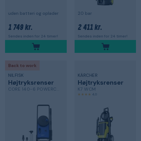
uden batteri og oplader
20 bar
1 749 kr.
2 411 kr.
Sendes inden for 24 timer!
Sendes inden for 24 timer!
Back to work
NILFISK
KÄRCHER
Højtryksrenser
Højtryksrenser
CORE 140-6 POWERCONTROL
K7 WCM
4,0