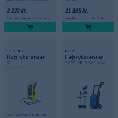
2 272 kr.
21 965 kr.
Sendes indenfor 8-10 dage
Sendes indenfor 8-10 dage
KÄRCHER
NILFISK
Højtryksrenser
Højtryksrenser
K2
CORE 125-5 CAR WASH EU
5,0
med batteri og oplader, 110 bar