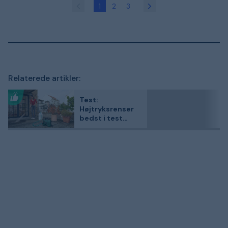
1
2
3
Relaterede artikler:
Test:
Højtryksrenser
bedst i test
2026 - Vi har
sammenlignet 4
kundefavoritter