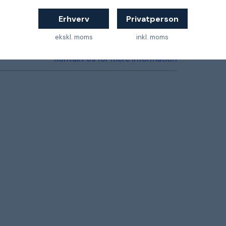
7321677815777
Erhverv
Privatperson
ekskl. moms
inkl. moms
Kontakt os for mere information