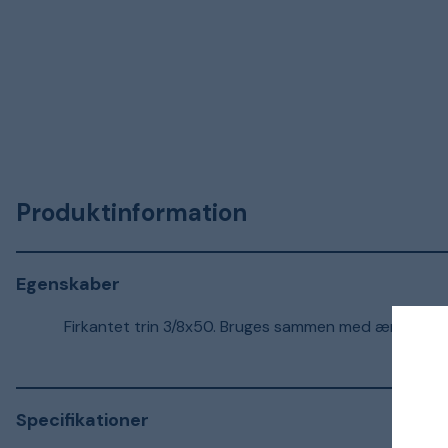
Produktinformation
Egenskaber
Firkantet trin 3/8x50. Bruges sammen med ærme 16 o
Specifikationer