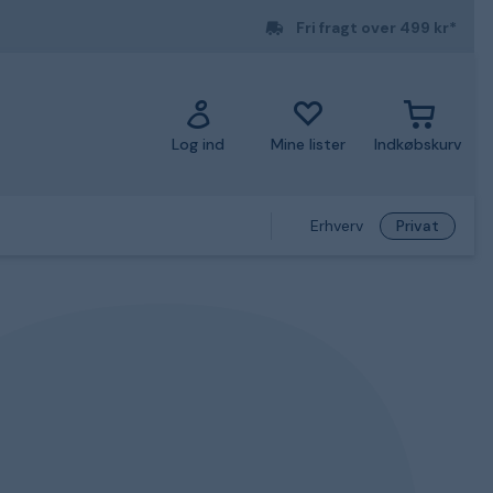
Fri fragt over 499 kr*
Log ind
Mine lister
Indkøbskurv
Erhverv
Privat