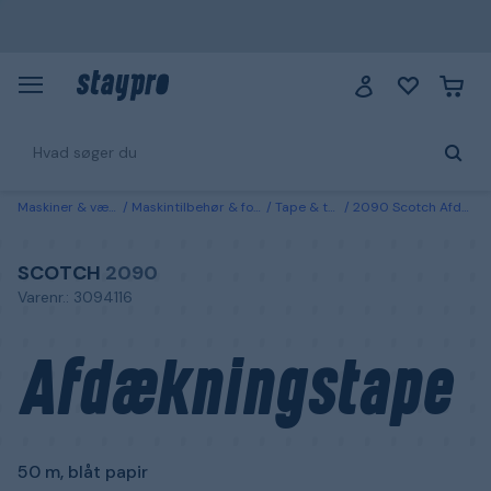
Maskiner & værktøj
Maskintilbehør & forbrugsvarer
Tape & tætningslister
2090 Scotch Afdækningstape 50 m, blåt papir 18 mm
SCOTCH
2090
Varenr.: 3094116
Afdækningstape
50 m, blåt papir