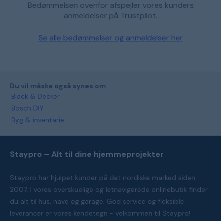
Bedømmelsen ovenfor afspejler vores kunders
anmeldelser på Trustpilot.
Se alle bedømmelser og anmeldelser her
Du vil måske også synes om
Black & Decker
Bosch DIY
Byg & inventarie
Staypro – Alt til dine hjemmeprojekter
Staypro har hjulpet kunder på det nordiske marked siden
2007. I vores overskuelige og letnavigerede onlinebutik finder
du alt til hus, have og garage. God service og fleksible
leverancer er vores kendetegn - velkommen til Staypro!