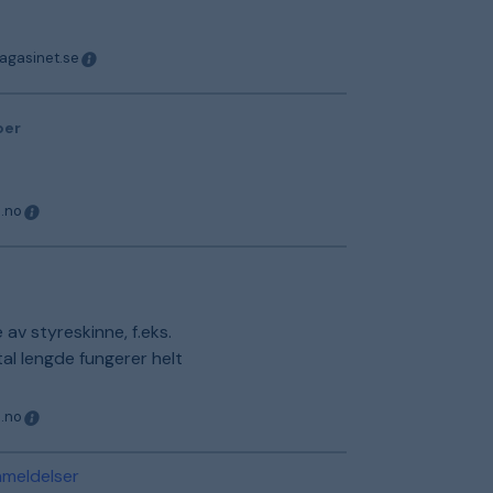
magasinet.se
ber
o.no
 av styreskinne, f.eks.
l lengde fungerer helt
o.no
nmeldelser