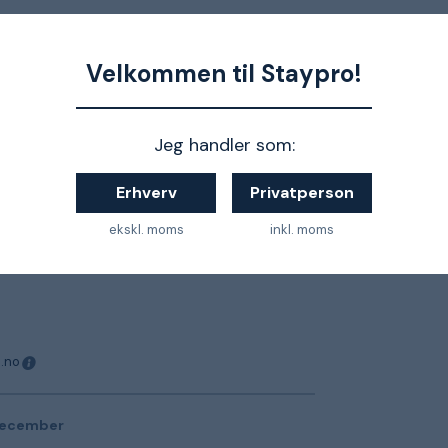
Velkommen til Staypro!
nmeldelser
Jeg handler som:
Erhverv
Privatperson
lik. Fungerer meget bra
o.no
ekskl. moms
inkl. moms
o.no
december