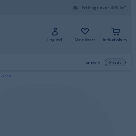
Fri fragt over 499 kr*
Log ind
Mine lister
Indkøbskurv
Erhverv
Privat
tykke