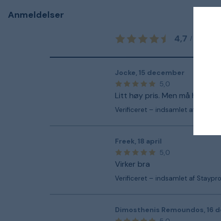
Anmeldelser
4,7
17
a
/
5
Jocke
,
15 december
5,0
Litt høy pris. Men må ha en s
Verificeret – indsamlet af Staypr
Freek
,
18 april
5,0
Virker bra
Verificeret – indsamlet af Staypr
Dimosthenis Remoundos
,
16 