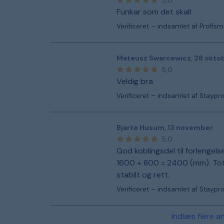
5,0
Funkar som det skall
Verificeret – indsamlet af Proffs
Mateusz Swarcewicz
,
28 okto
5,0
Veldig bra
Verificeret – indsamlet af Staypr
Bjarte Husum
,
13 november
5,0
God koblingsdel til forlengelse
1600 + 800 = 2400 (mm). Tota
stabilt og rett.
Verificeret – indsamlet af Staypr
Indlæs flere a