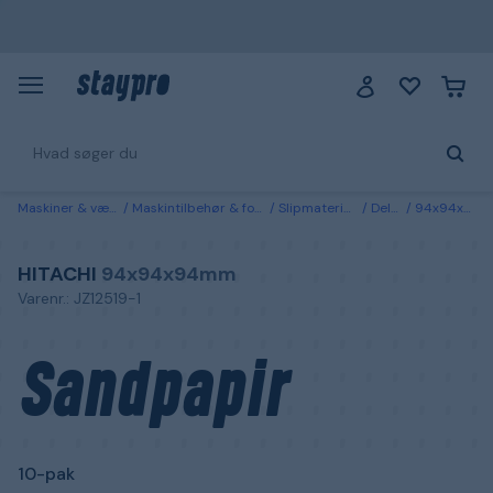
Maskiner & værktøj
Maskintilbehør & forbrugsvarer
Slipmaterialer & tilbehør
Delta sandpapir
94x94x94mm Hitachi Sandpapir 10-pak K40
HITACHI
94x94x94mm
Varenr.: JZ12519-1
Sandpapir
10-pak