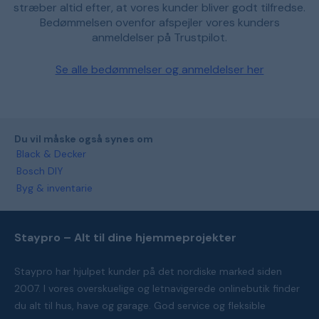
stræber altid efter, at vores kunder bliver godt tilfredse.
Bedømmelsen ovenfor afspejler vores kunders
anmeldelser på Trustpilot.
Se alle bedømmelser og anmeldelser her
Du vil måske også synes om
Black & Decker
Bosch DIY
Byg & inventarie
Staypro – Alt til dine hjemmeprojekter
Staypro har hjulpet kunder på det nordiske marked siden
2007. I vores overskuelige og letnavigerede onlinebutik finder
du alt til hus, have og garage. God service og fleksible