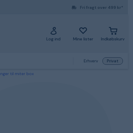
Fri fragt over 499 kr*
Log ind
Mine lister
Indkøbskurv
Erhverv
Privat
ger til miter box