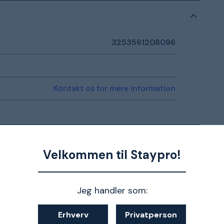
3253561208096
Kontakt os for mere information
Velkommen til Staypro!
nmeldelser
Jeg handler som:
Erhverv
Privatperson
örväntningar!