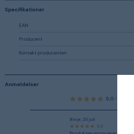
Specifikationer
EAN
Producent
Kontakt producenten
Anmeldelser
5,0
4
a
/
5
Börje
,
25 juli
5,0
Produkten motsvarade mina f