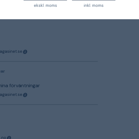
ekskl. moms
inkl. moms
magasinet.se
magasinet.se
uar
mina förväntningar
magasinet.se
o.no