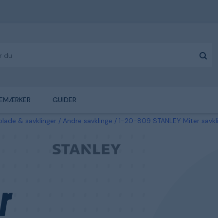
EMÆRKER
GUIDER
lade & savklinger
Andre savklinge
1-20-809 STANLEY Miter savklin
r