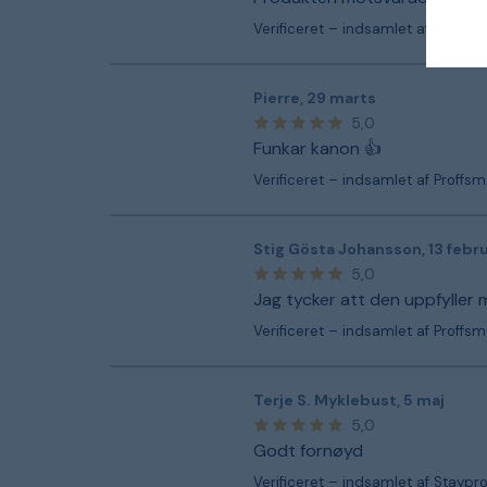
Verificeret – indsamlet af Proffs
Pierre
,
29 marts
5,0
Funkar kanon 👍
Verificeret – indsamlet af Proffs
Stig Gösta Johansson
,
13 febr
5,0
Jag tycker att den uppfyller 
Verificeret – indsamlet af Proffs
Terje S. Myklebust
,
5 maj
5,0
Godt fornøyd
Verificeret – indsamlet af Staypr