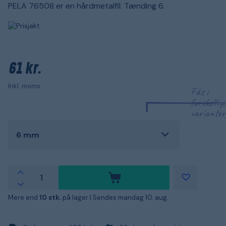
PELA 76508 er en hårdmetalfil. Tænding 6.
61 kr.
Inkl. moms
Fås i
forskellige
varianter
6 mm
Mere end
10 stk.
på lager |
Sendes mandag 10. aug.