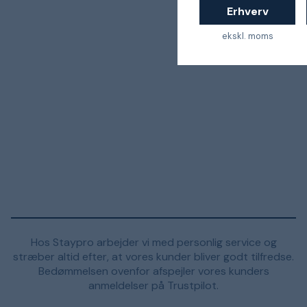
Erhverv
ekskl. moms
Hos Staypro arbejder vi med personlig service og
stræber altid efter, at vores kunder bliver godt tilfredse.
Bedømmelsen ovenfor afspejler vores kunders
anmeldelser på Trustpilot.