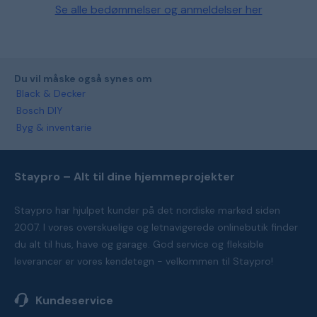
Se alle bedømmelser og anmeldelser her
Du vil måske også synes om
Black & Decker
Bosch DIY
Byg & inventarie
Staypro – Alt til dine hjemmeprojekter
Staypro har hjulpet kunder på det nordiske marked siden
2007. I vores overskuelige og letnavigerede onlinebutik finder
du alt til hus, have og garage. God service og fleksible
leverancer er vores kendetegn - velkommen til Staypro!
Kundeservice