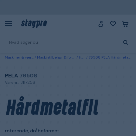
Maskiner & værktøj
Maskintilbehør & forbrugsvarer
Høvling
76508 PELA Hårdmetalfil roterende, dråbeformet 6 mm
PELA
76508
Varenr.: 3117256
Hårdmetalfil
roterende, dråbeformet