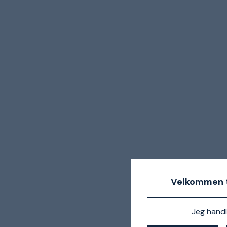
Velkommen t
Jeg handl